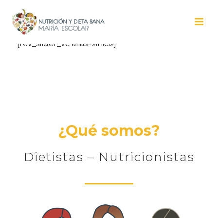
[rev_slider_vc alias=»inici»]
¿Qué somos?
Dietistas – Nutricionistas