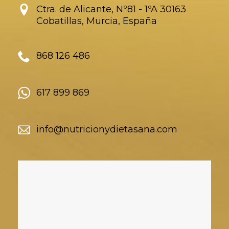
Ctra. de Alicante, Nº81 - 1ºA 30163
Cobatillas, Murcia, España
868 126 486
617 899 869
info@nutricionydietasana.com