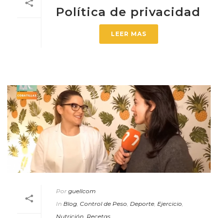
Política de privacidad
LEER MAS
Por
guellcom
In
Blog
,
Control de Peso
,
Deporte
,
Ejercicio
,
Nutrición
,
Recetas