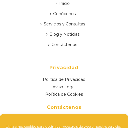
Inicio
Conócenos
Servicios y Consultas
Blog y Noticias
Contáctenos
Privacidad
Política de Privacidad
Aviso Legal
Política de Cookies
Contáctenos
Ctra. de Alicante, Nº81 – 1ºA
30163 Cobatillas, Murcia, España
Utilizamos cookies para optimizar nuestro sitio web y nuestro servicio.