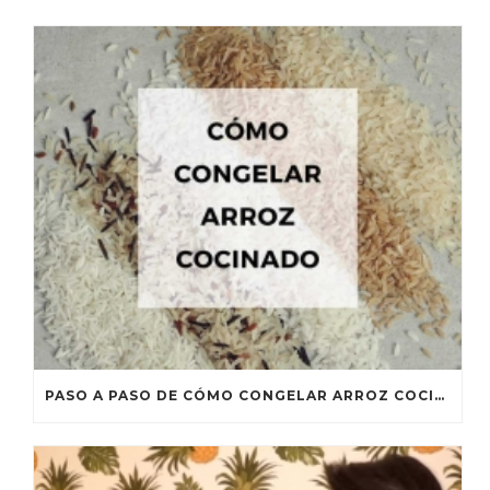
PASO A PASO DE CÓMO CONGELAR ARROZ COCINADO Y CÓMO CONSUMIRLO