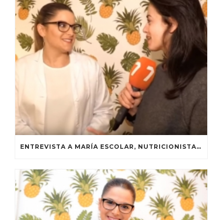
ENTREVISTA A MARÍA ESCOLAR, NUTRICIONISTA DEL LORCA FC EN MURCIA CONECTA 7 REGIÓN DE MURCIA