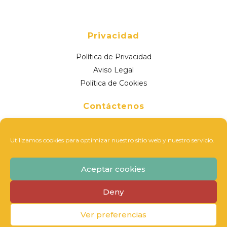
Privacidad
Política de Privacidad
Aviso Legal
Política de Cookies
Contáctenos
Ctra. de Alicante, Nº81 – 1ºA
30163 Cobatillas, Murcia, España
Utilizamos cookies para optimizar nuestro sitio web y nuestro servicio.
868 126 486
Aceptar cookies
617 899 869
info@nutricionydietasana.com
Deny
Ver preferencias